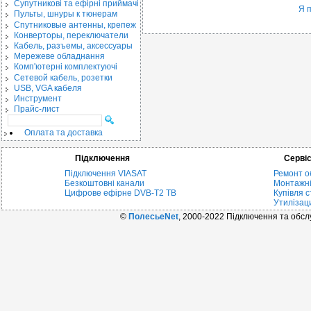
Cупутникові та ефірні приймачі
Я 
Пульты, шнуры к тюнерам
Спутниковые антенны, крепеж
Конверторы, переключатели
Кабель, разъемы, аксессуары
Мережеве обладнання
Комп'ютерні комплектуючі
Сетевой кабель, розетки
USB, VGA кабеля
Инструмент
Прайс-лист
Оплата та доставка
Підключення
Серві
Підключення VIASAT
Ремонт о
Безкоштовні канали
Монтажні
Цифрове ефірне DVB-T2 ТВ
Купівля с
Утилізац
©
ПолесьеNet
, 2000-2022 Підключення та обс