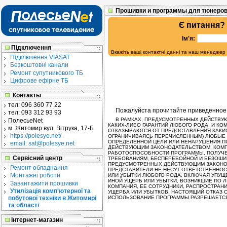
Прошивки и программы для тюнеров
Є питання?
Ім'я:
Підключення
Вкажіть ваші контактні данні та наш менеджер
Підключення VIASAT
Безкоштовні канали
Ремонт супутникового ТБ
Цифрове ефірне ТБ
Контакты
тел:
096 360 77 22
Пожалуйста прочитайте приведенное
тел:
093 312 93 93
В РАМКАХ, ПРЕДУСМОТРЕННЫХ ДЕЙСТВУЮ
ПолесьеNet
КАКИХ-ЛИБО ГАРАНТИЙ ЛЮБОГО РОДА, И КО
м. Житомир
вул. Вітрука, 17-Б
ОТКАЗЫВАЮТСЯ ОТ ПРЕДОСТАВЛЕНИЯ КАКИХ
https://polesye.net/
ОГРАНИЧИВАЯСЬ ПЕРЕЧИСЛЕННЫМ) ЛЮБЫЕ 
ОПРЕДЕЛЕННОЙ ЦЕЛИ ИЛИ НЕНАРУШЕНИЯ ПР
email: sat@polesye.net
ДЕЙСТВУЮЩИМ ЗАКОНОДАТЕЛЬСТВОМ, КОМПА
РАБОТОСПОСОБНОСТИ ПРОГРАММЫ, ПОЛУЧЕ
Сервісний центр
ТРЕБОВАНИЯМ, БЕСПЕРЕБОЙНОЙ И БЕЗОШИБ
ПРЕДУСМОТРЕННЫХ ДЕЙСТВУЮЩИМ ЗАКОНОД
Ремонт обладнання
ПРЕДСТАВИТЕЛИ НЕ НЕСУТ ОТВЕТСТВЕННОС
Монтажні роботи
ИЛИ УБЫТКИ ЛЮБОГО РОДА, ВКЛЮЧАЯ УПУ
ИНОЙ УЩЕРБ ИЛИ УБЫТКИ, ВОЗНИКШИЕ ПО 
Завантажити прошивки
КОМПАНИЯ, ЕЕ СОТРУДНИКИ, РАСПРОСТРАН
Утилізація комп'ютерної та
УЩЕРБА ИЛИ УБЫТКОВ. НАСТОЯЩИЙ ОТКАЗ 
побутової техніки в Житомирі
ИСПОЛЬЗОВАНИЕ ПРОГРАММЫ РАЗРЕШАЕТСЯ 
та області
Інтернет-магазин