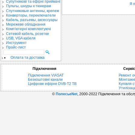
Cупутникові та ефірні приймачі
Я 
Пульты, шнуры к тюнерам
Спутниковые антенны, крепеж
Конверторы, переключатели
Кабель, разъемы, аксессуары
Мережеве обладнання
Комп'ютерні комплектуючі
Сетевой кабель, розетки
USB, VGA кабеля
Инструмент
Прайс-лист
Оплата та доставка
Підключення
Серві
Підключення VIASAT
Ремонт о
Безкоштовні канали
Монтажні
Цифрове ефірне DVB-T2 ТВ
Купівля с
Утилізац
©
ПолесьеNet
, 2000-2022 Підключення та обс