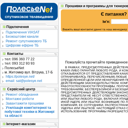
Прошивки и программы для тюнеров
Є питання?
Ім'я:
Підключення
Вкажіть ваші контактні данні та наш менеджер
Підключення VIASAT
Безкоштовні канали
Ремонт супутникового ТБ
Цифрове ефірне ТБ
Контакты
тел:
096 360 77 22
Пожалуйста прочитайте приведенное
тел:
093 312 93 93
В РАМКАХ, ПРЕДУСМОТРЕННЫХ ДЕЙСТВУЮ
ПолесьеNet
КАКИХ-ЛИБО ГАРАНТИЙ ЛЮБОГО РОДА, И КО
м. Житомир
вул. Вітрука, 17-Б
ОТКАЗЫВАЮТСЯ ОТ ПРЕДОСТАВЛЕНИЯ КАКИХ
https://polesye.net/
ОГРАНИЧИВАЯСЬ ПЕРЕЧИСЛЕННЫМ) ЛЮБЫЕ 
ОПРЕДЕЛЕННОЙ ЦЕЛИ ИЛИ НЕНАРУШЕНИЯ ПР
email: sat@polesye.net
ДЕЙСТВУЮЩИМ ЗАКОНОДАТЕЛЬСТВОМ, КОМПА
РАБОТОСПОСОБНОСТИ ПРОГРАММЫ, ПОЛУЧЕ
Сервісний центр
ТРЕБОВАНИЯМ, БЕСПЕРЕБОЙНОЙ И БЕЗОШИБ
ПРЕДУСМОТРЕННЫХ ДЕЙСТВУЮЩИМ ЗАКОНОД
Ремонт обладнання
ПРЕДСТАВИТЕЛИ НЕ НЕСУТ ОТВЕТСТВЕННОС
Монтажні роботи
ИЛИ УБЫТКИ ЛЮБОГО РОДА, ВКЛЮЧАЯ УПУ
ИНОЙ УЩЕРБ ИЛИ УБЫТКИ, ВОЗНИКШИЕ ПО 
Завантажити прошивки
КОМПАНИЯ, ЕЕ СОТРУДНИКИ, РАСПРОСТРАН
Утилізація комп'ютерної та
УЩЕРБА ИЛИ УБЫТКОВ. НАСТОЯЩИЙ ОТКАЗ 
побутової техніки в Житомирі
ИСПОЛЬЗОВАНИЕ ПРОГРАММЫ РАЗРЕШАЕТСЯ 
та області
Інтернет-магазин