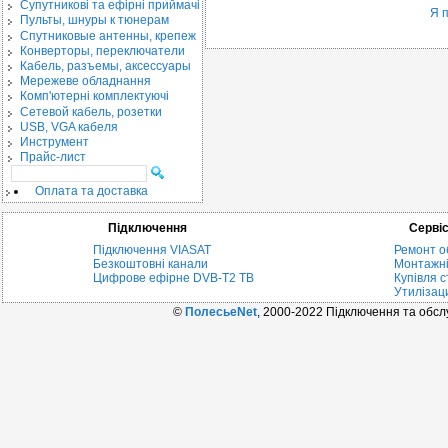
Cупутникові та ефірні приймачі
Я 
Пульты, шнуры к тюнерам
Спутниковые антенны, крепеж
Конверторы, переключатели
Кабель, разъемы, аксессуары
Мережеве обладнання
Комп'ютерні комплектуючі
Сетевой кабель, розетки
USB, VGA кабеля
Инструмент
Прайс-лист
Оплата та доставка
Підключення
Серві
Підключення VIASAT
Ремонт о
Безкоштовні канали
Монтажні
Цифрове ефірне DVB-T2 ТВ
Купівля с
Утилізац
©
ПолесьеNet
, 2000-2022 Підключення та обс