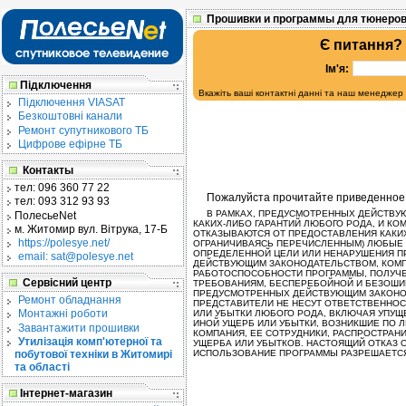
Прошивки и программы для тюнеров
Є питання?
Ім'я:
Підключення
Вкажіть ваші контактні данні та наш менеджер
Підключення VIASAT
Безкоштовні канали
Ремонт супутникового ТБ
Цифрове ефірне ТБ
Контакты
тел:
096 360 77 22
Пожалуйста прочитайте приведенное
тел:
093 312 93 93
В РАМКАХ, ПРЕДУСМОТРЕННЫХ ДЕЙСТВУЮ
ПолесьеNet
КАКИХ-ЛИБО ГАРАНТИЙ ЛЮБОГО РОДА, И КО
м. Житомир
вул. Вітрука, 17-Б
ОТКАЗЫВАЮТСЯ ОТ ПРЕДОСТАВЛЕНИЯ КАКИХ
https://polesye.net/
ОГРАНИЧИВАЯСЬ ПЕРЕЧИСЛЕННЫМ) ЛЮБЫЕ 
ОПРЕДЕЛЕННОЙ ЦЕЛИ ИЛИ НЕНАРУШЕНИЯ ПР
email: sat@polesye.net
ДЕЙСТВУЮЩИМ ЗАКОНОДАТЕЛЬСТВОМ, КОМПА
РАБОТОСПОСОБНОСТИ ПРОГРАММЫ, ПОЛУЧЕ
Сервісний центр
ТРЕБОВАНИЯМ, БЕСПЕРЕБОЙНОЙ И БЕЗОШИБ
ПРЕДУСМОТРЕННЫХ ДЕЙСТВУЮЩИМ ЗАКОНОД
Ремонт обладнання
ПРЕДСТАВИТЕЛИ НЕ НЕСУТ ОТВЕТСТВЕННОС
Монтажні роботи
ИЛИ УБЫТКИ ЛЮБОГО РОДА, ВКЛЮЧАЯ УПУ
ИНОЙ УЩЕРБ ИЛИ УБЫТКИ, ВОЗНИКШИЕ ПО 
Завантажити прошивки
КОМПАНИЯ, ЕЕ СОТРУДНИКИ, РАСПРОСТРАН
Утилізація комп'ютерної та
УЩЕРБА ИЛИ УБЫТКОВ. НАСТОЯЩИЙ ОТКАЗ 
побутової техніки в Житомирі
ИСПОЛЬЗОВАНИЕ ПРОГРАММЫ РАЗРЕШАЕТСЯ 
та області
Інтернет-магазин