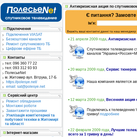
Антикризисная акция по спутниково
Є питання? Замовте
Ім'я:
Підключення
Вкажіть ваші контактні данні та наш менеджер
Підключення VIASAT
• 21 апреля 2009 года
,
Антикризисная 
Безкоштовні канали
Ремонт супутникового ТБ
Цифрове ефірне ТБ
Спутниковое телевидение с
каналов "Украина+Россия+М
Контакты
тел:
096 360 77 22
тел:
093 312 93 93
• 20 марта 2009 года
,
Сервис тюнеров 
ПолесьеNet
м. Житомир
вул. Вітрука, 17-Б
Наша компания является а
https://polesye.net/
email: sat@polesye.net
Сервісний центр
• 12 марта 2009 года
,
Весенняя акция 
Ремонт обладнання
Монтажні роботи
Подключись к телевидению V
Завантажити прошивки
гривну!
подробнее
Утилізація комп'ютерної та
побутової техніки в Житомирі
та області
• 22 февраля 2009 года
,
Лучшие телек
Інтернет-магазин
всего за 1 гривну в день!