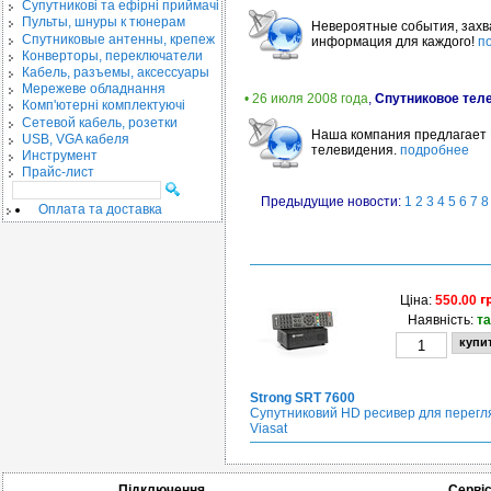
Cупутникові та ефірні приймачі
Пульты, шнуры к тюнерам
Невероятные события, захв
Спутниковые антенны, крепеж
информация для каждого!
п
Конверторы, переключатели
Кабель, разъемы, аксессуары
Мережеве обладнання
• 26 июля 2008 года
,
Спутниковое тел
Комп'ютерні комплектуючі
Сетевой кабель, розетки
Наша компания предлагает 
USB, VGA кабеля
телевидения.
подробнее
Инструмент
Прайс-лист
Предыдущие новости:
1
2
3
4
5
6
7
8
Оплата та доставка
Ціна:
550.00
Наявність:
та
Strong SRT 7600
Супутниковий HD ресивер для перегл
Viasat
Підключення
Серві