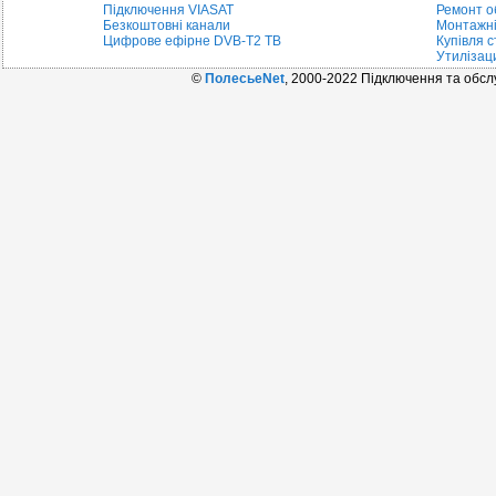
Підключення VIASAT
Ремонт о
Безкоштовні канали
Монтажні
Цифрове ефірне DVB-T2 ТВ
Купівля с
Утилізац
©
ПолесьеNet
, 2000-2022 Підключення та обс