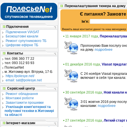
Переналаштування тюнера на дому
Є питання? Замовте
Ім'я:
Підключення
Вкажіть ваші контактні данні та наш менеджер
Підключення VIASAT
• 11 января 2017 года
,
Переналаштува
Безкоштовні канали
Ремонт супутникового ТБ
Цифрове ефірне ТБ
Пропонуємо Вам послугу оно
на дому.
подробнее
Контакты
тел:
096 360 77 22
тел:
093 312 93 93
• 01 декабря 2016 года
,
Viasat предла
ПолесьеNet
м. Житомир
вул. Вітрука, 17-Б
С 24 ноября Viasat предлаг
https://polesye.net/
включает в себя три канала: 
email: sat@polesye.net
Сервісний центр
• 30 сентября 2016 года
,
Нові канали н
Ремонт обладнання
Монтажні роботи
З 01 жовтня 2016 року посл
Завантажити прошивки
каналами:
подробнее
Утилізація комп'ютерної та
побутової техніки в Житомирі
та області
• 27 сентября 2016 года
,
Легкий старт 
Інтернет-магазин