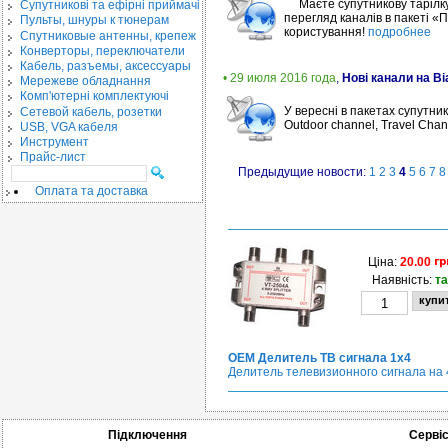
Маєте супутникову тарілку
Cупутникові та ефірні приймачі
перегляд каналів в пакеті 
Пульты, шнуры к тюнерам
користування!
подробнее
Спутниковые антенны, крепеж
Конверторы, переключатели
Кабель, разъемы, аксессуары
• 29 июля 2016 года
,
Нові канали на Ві
Мережеве обладнання
Комп'ютерні комплектуючі
У вересні в пакетах супутни
Сетевой кабель, розетки
Outdoor channel, Travel Cha
USB, VGA кабеля
Инструмент
Прайс-лист
Предыдущие новости:
1
2
3
4
5
6
7
8
Оплата та доставка
Ціна:
20.00
Наявність:
та
OEM Делитель ТВ сигнала 1х4
Делитель телевизионного сигнала на 
Підключення
Серві