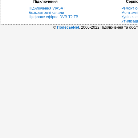
Підключення
Серві
Підключення VIASAT
Ремонт о
Безкоштовні канали
Монтажні
Цифрове ефірне DVB-T2 ТВ
Купівля с
Утилізац
©
ПолесьеNet
, 2000-2022 Підключення та обс