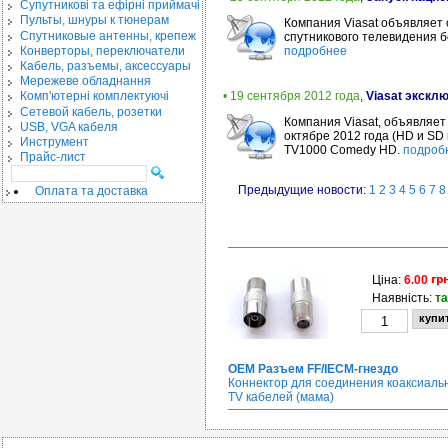
Cупутникові та ефірні приймачі
Пульты, шнуры к тюнерам
Компания Viasat объявляет 
Спутниковые антенны, крепеж
спутникового телевидения б
Конверторы, переключатели
подробнее
Кабель, разъемы, аксессуары
Мережеве обладнання
• 19 сентября 2012 года
,
Viasat экскл
Комп'ютерні комплектуючі
Сетевой кабель, розетки
Компания Viasat, объявляет
USB, VGA кабеля
октябре 2012 года (HD и SD
Инструмент
TV1000 Comedy HD.
подроб
Прайс-лист
Предыдущие новости:
1
2
3
4
5
6
7
8
Оплата та доставка
Ціна:
6.00
Наявність:
та
OEM Разъем FF/IECM-гнездо
Коннектор для соединения коаксиаль
TV кабелей (мама)