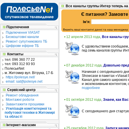
Все каналы группы Интер теперь на
Є питання? Замовте
Ім'я:
Підключення
Вкажіть ваші контактні данні та наш менеджер
Підключення VIASAT
• 12 апреля 2013 года
,
Все каналы гру
Безкоштовні канали
Ремонт супутникового ТБ
Цифрове ефірне ТБ
C удовольствием сообщаем, 
гид семь каналов группы Ин
Контакты
тел:
096 360 77 22
тел:
093 312 93 93
• 07 декабря 2012 года
,
Довольно пред
ПолесьеNet
Начиная с сегодняшнего дня
м. Житомир
вул. Вітрука, 17-Б
Showcase в пакетах «Viasat
https://polesye.net/
Канал для самого широкого 
email: sat@polesye.net
и эксклюзивным контентом,
подробнее
Сервісний центр
Ремонт обладнання
• 01 октября 2012 года
,
Знаем, как Вас
Монтажні роботи
Завантажити прошивки
Утилізація комп'ютерної та
С сегодняшнего дня старту
побутової техніки в Житомирі
та області
Інтернет-магазин
• 25 сентября 2012 года
,
Запуск нацио