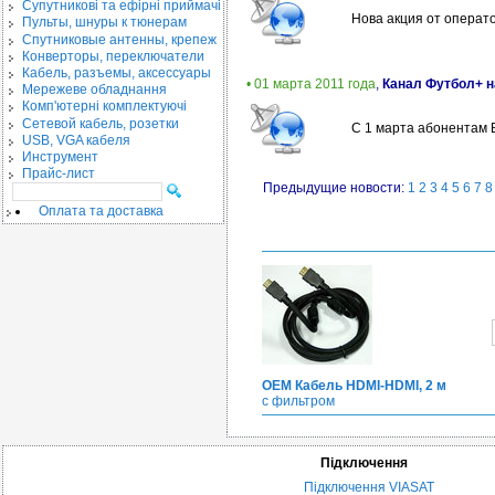
Cупутникові та ефірні приймачі
Нова акция от операт
Пульты, шнуры к тюнерам
Спутниковые антенны, крепеж
Конверторы, переключатели
Кабель, разъемы, аксессуары
• 01 марта 2011 года
,
Канал Футбол+ н
Мережеве обладнання
Комп'ютерні комплектуючі
Сетевой кабель, розетки
С 1 марта абонентам 
USB, VGA кабеля
Инструмент
Прайс-лист
Предыдущие новости:
1
2
3
4
5
6
7
8
Оплата та доставка
OEM Кабель HDMI-HDMI, 2 м
с фильтром
Підключення
Підключення VIASAT