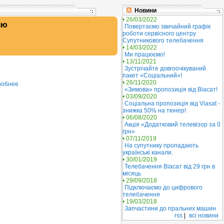
Новини
• 26/03/2022
ію
Повертаємо звичайний графік
роботи сервісного центру
Супутникового телебачення
• 14/03/2022
Ми працюємо!
• 13/11/2021
Зустрічайте довгоочікуваний
пакет «Соціальний»!
• 26/11/2020
робнее
«Зимова» пропозиція від Віасат!
• 03/09/2020
Соціальна пропозиція від Viasat -
знижка 50% на тюнер!
• 06/08/2020
Акція «Додатковий телевізор за 0
грн»
• 07/11/2019
На супутнику пропадають
українські канали.
• 30/01/2019
Телебачення Віасат від 29 грн в
місяць
• 29/09/2018
Підключаємо до цифрового
телебачення
• 19/03/2018
Запчастини до пральних машин
rss
|
всі новини