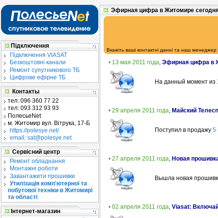
Эфирная цифра в Житомире сегодн
Підключення
Вкажіть ваші контактні данні та наш менеджер
Підключення VIASAT
• 13 мая 2011 года
,
Эфирная цифра в 
Безкоштовні канали
Ремонт супутникового ТБ
Цифрове ефірне ТБ
На данный момент из 
Контакты
тел:
096 360 77 22
тел:
093 312 93 93
• 29 апреля 2011 года
,
Майский Телесп
ПолесьеNet
м. Житомир
вул. Вітрука, 17-Б
Поступил в продажу
5
https://polesye.net/
email: sat@polesye.net
Сервісний центр
• 27 апреля 2011 года
,
Новая прошивка
Ремонт обладнання
Монтажні роботи
Завантажити прошивки
Вышла новая прошивк
Утилізація комп'ютерної та
побутової техніки в Житомирі
та області
• 02 апреля 2011 года
,
Viasat: Включа
Інтернет-магазин