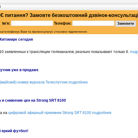
я
Є питання? Замовте безкоштовний дзвінок-консультац
Ім'я:
Телефон:
 зателефонує Вам та проконсультує стосовно підключення.
Житомире сегодня
10 заявленных к трансляции телеканалов, реально показывают только 6.
под
утник уже в продаже
 (майский) номер журнала Телеспутник
подробнее
 и снижение цен на Strong SRT 8100
а на
цифровой эфирный приемник Strong SRT 8100
подробнее
й яркий футбол!