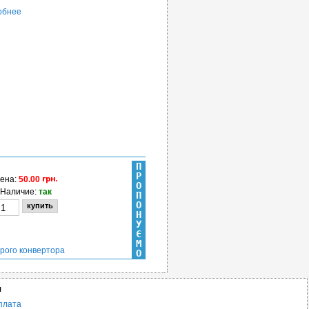
обнее
П
Р
ена:
50.00
О
Наличие:
так
П
О
Н
У
Є
М
орого конвертора
О
я
плата