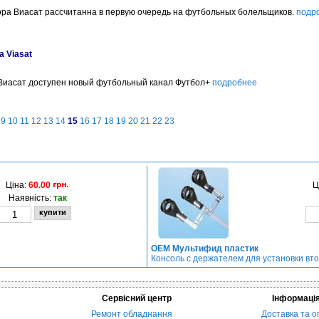
ора Виасат рассчитанна в первую очередь на футбольных болельщиков.
подр
а Viasat
Виасат доступен новый футбольный канал Футбол+
подробнее
9
10
11
12
13
14
15
16
17
18
19
20
21
22
23
Ціна:
60.00
Ц
Наявність:
так
OEM Мультифид пластик
Консоль c держателем для установки вт
Сервісний центр
Інформаці
Ремонт обладнання
Доставка та о