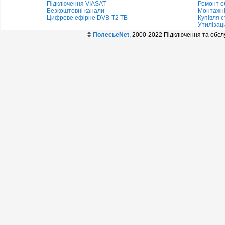
Підключення VIASAT
Ремонт о
Безкоштовні канали
Монтажні
Цифрове ефірне DVB-T2 ТВ
Купівля с
Утилізац
©
ПолесьеNet
, 2000-2022 Підключення та обс