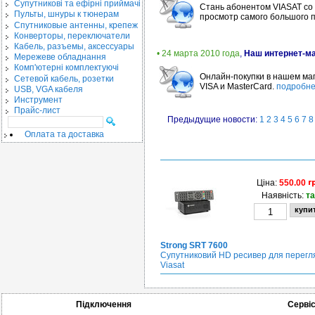
Cупутникові та ефірні приймачі
Стань абонентом VIASAT со 2
Пульты, шнуры к тюнерам
просмотр самого большого 
Спутниковые антенны, крепеж
Конверторы, переключатели
Кабель, разъемы, аксессуары
• 24 марта 2010 года
,
Наш интернет-ма
Мережеве обладнання
Комп'ютерні комплектуючі
Онлайн-покупки в нашем ма
Сетевой кабель, розетки
VISA и MasterCard.
подробн
USB, VGA кабеля
Инструмент
Прайс-лист
Предыдущие новости:
1
2
3
4
5
6
7
8
Оплата та доставка
Ціна:
550.00
Наявність:
та
Strong SRT 7600
Супутниковий HD ресивер для перегл
Viasat
Підключення
Серві