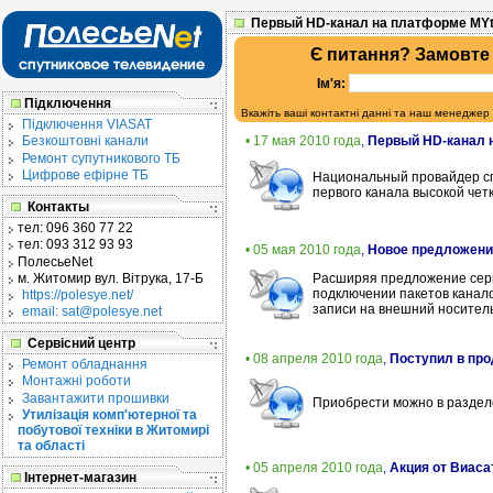
Первый HD-канал на платформе MY
Є питання? Замовте
Ім'я:
Підключення
Вкажіть ваші контактні данні та наш менеджер
Підключення VIASAT
• 17 мая 2010 года
,
Первый HD-канал 
Безкоштовні канали
Ремонт супутникового ТБ
Цифрове ефірне ТБ
Национальный провайдер сп
первого канала высокой че
Контакты
тел:
096 360 77 22
тел:
093 312 93 93
• 05 мая 2010 года
,
Новое предложение
ПолесьеNet
м. Житомир
вул. Вітрука, 17-Б
Расширяя предложение серв
подключении пакетов канал
https://polesye.net/
записи на внешний носител
email: sat@polesye.net
Сервісний центр
• 08 апреля 2010 года
,
Поступил в про
Ремонт обладнання
Монтажні роботи
Завантажити прошивки
Приобрести можно в разде
Утилізація комп'ютерної та
побутової техніки в Житомирі
та області
• 05 апреля 2010 года
,
Акция от Виасат
Інтернет-магазин