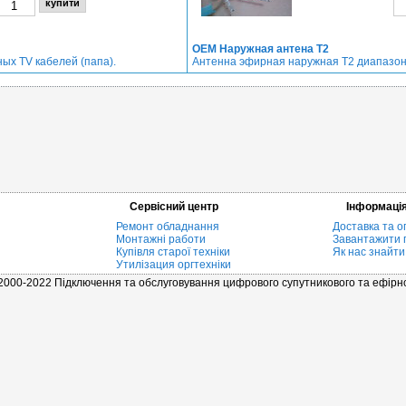
OEM Наружная антена Т2
ых TV кабелей (папа).
Антенна эфирная наружная Т2 диапазо
Сервісний центр
Інформаці
Ремонт обладнання
Доставка та о
Монтажні работи
Завантажити 
Купівля старої техніки
Як нас знайти
Утилізация оргтехніки
 2000-2022 Підключення та обслуговування цифрового супутникового та ефір