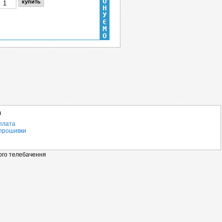
О
Н
У
Є
М
н
О
я
плата
прошивки
ного телебачення