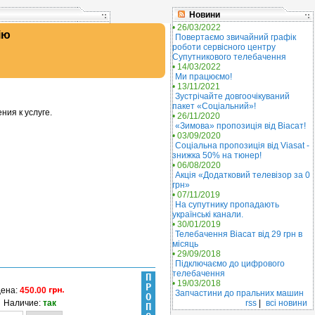
Новини
• 26/03/2022
ію
Повертаємо звичайний графік
роботи сервісного центру
Супутникового телебачення
• 14/03/2022
Ми працюємо!
• 13/11/2021
Зустрічайте довгоочікуваний
пакет «Соціальний»!
ния к услуге.
• 26/11/2020
«Зимова» пропозиція від Віасат!
• 03/09/2020
Соціальна пропозиція від Viasat -
знижка 50% на тюнер!
• 06/08/2020
Акція «Додатковий телевізор за 0
грн»
• 07/11/2019
На супутнику пропадають
українські канали.
• 30/01/2019
Телебачення Віасат від 29 грн в
місяць
• 29/09/2018
Підключаємо до цифрового
телебачення
П
• 19/03/2018
Р
ена:
450.00
Запчастини до пральних машин
О
Наличие:
так
rss
|
всі новини
П