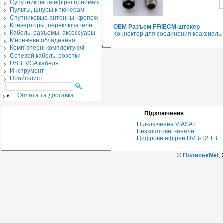
Cупутникові та ефірні приймачі
Пульты, шнуры к тюнерам
Спутниковые антенны, крепеж
Конверторы, переключатели
OEM Разъем FF/IECM-штекер
Кабель, разъемы, аксессуары
Коннектор для соединения коаксиальн
Мережеве обладнання
Комп'ютерні комплектуючі
Сетевой кабель, розетки
USB, VGA кабеля
Инструмент
Прайс-лист
Оплата та доставка
Підключення
Підключення VIASAT
Безкоштовні канали
Цифрове ефірне DVB-T2 ТВ
©
ПолесьеNet
,