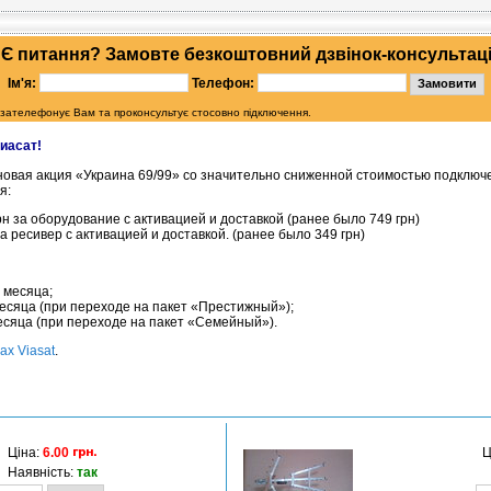
Є питання? Замовте безкоштовний дзвінок-консультац
Ім'я:
Телефон:
 зателефонує Вам та проконсультує стосовно підключення.
иасат!
 новая акция «Украина 69/99» со значительно сниженной стоимостью подключе
я:
рн за оборудование с активацией и доставкой (ранее было 749 грн)
за ресивер с активацией и доставкой. (ранее было 349 грн)
2 месяца;
о месяца (при переходе на пакет «Престижный»);
 месяца (при переходе на пакет «Семейный»).
ах Viasat
.
Ціна:
6.00
Ц
Наявність:
так