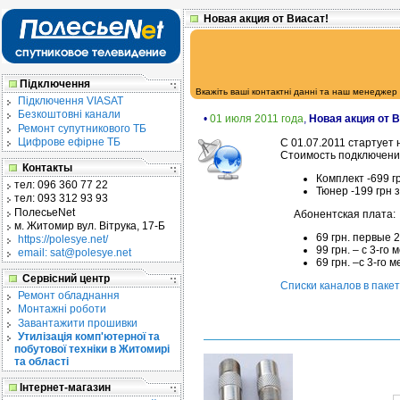
Новая акция от Виасат!
Підключення
Вкажіть ваші контактні данні та наш менеджер
Підключення VIASAT
Безкоштовні канали
•
01 июля 2011 года
,
Новая акция от В
Ремонт супутникового ТБ
Цифрове ефірне ТБ
С 01.07.2011 стартует
Стоимость подключени
Контакты
Комплект -699 г
тел:
096 360 77 22
Тюнер -199 грн 
тел:
093 312 93 93
ПолесьеNet
Абонентская плата:
м. Житомир
вул. Вітрука, 17-Б
69 грн. первые 
https://polesye.net/
99 грн. – с 3-г
email: sat@polesye.net
69 грн. –с 3-го
Сервісний центр
Списки каналов в пакет
Ремонт обладнання
Монтажні роботи
Завантажити прошивки
Утилізація комп'ютерної та
побутової техніки в Житомирі
та області
Інтернет-магазин