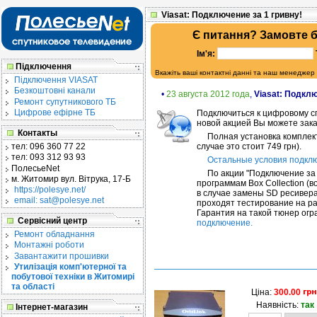
Viasat: Подключение за 1 гривну!
Є питання? Замовте 
Ім'я:
Підключення
Вкажіть ваші контактні данні та наш менеджер
Підключення VIASAT
Безкоштовні канали
•
23 августа 2012 года
,
Viasat: Подклю
Ремонт супутникового ТБ
Цифрове ефірне ТБ
Подключиться к цифровому с
новой акцией Вы можете заказ
Контакты
Полная установка комплек
случае это стоит 749 грн).
тел:
096 360 77 22
тел:
093 312 93 93
Остальные условия подключ
ПолесьеNet
По акции "Подключение за 
м. Житомир
вул. Вітрука, 17-Б
программам Box Collection (
https://polesye.net/
в случае замены SD ресивер
email: sat@polesye.net
проходят тестирование на р
Гарантия на такой тюнер огр
Сервісний центр
подключение.
Ремонт обладнання
Монтажні роботи
Завантажити прошивки
Утилізація комп'ютерної та
побутової техніки в Житомирі
та області
Ціна:
300.00
Наявність:
так
Інтернет-магазин