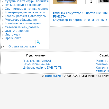
Cупутникові та ефірні приймачі
Пульты, шнуры к тюнерам
Спутниковые антенны, крепеж
Конверторы, переключатели
OvisLink Комутатор 16 портів 10/100M
Кабель, разъемы, аксессуары
FSH16T+
Мережеве обладнання
Комутатор 16 портів 10/100M FSH16T+
Комп'ютерні комплектуючі
Сетевой кабель, розетки
USB, VGA кабеля
Инструмент
Прайс-лист
Оплата та доставка
Підключення
Серві
Підключення VIASAT
Ремонт о
Безкоштовні канали
Монтажні
Цифрове ефірне DVB-T2 ТВ
Купівля с
Утилізац
©
ПолесьеNet
, 2000-2022 Підключення та обс