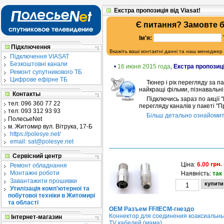
Екстра пропозиція від Viasat!
Є питання? Замовте 
Ім'я:
Підключення
Вкажіть ваші контактні данні та наш менеджер
Підключення VIASAT
Безкоштовні канали
•
16 июня 2015 года
,
Екстра пропозиці
Ремонт супутникового ТБ
Цифрове ефірне ТБ
Тюнер і рік перегляду за п
найкращі фільми, пізнавальні,
Контакты
Підключись зараз по акції 
тел:
096 360 77 22
перегляду каналів у пакеті 
тел:
093 312 93 93
Більш детально ознайомити
ПолесьеNet
м. Житомир
вул. Вітрука, 17-Б
https://polesye.net/
email: sat@polesye.net
Сервісний центр
Ціна:
6.00
Ремонт обладнання
Монтажні роботи
Наявність:
так
Завантажити прошивки
Утилізація комп'ютерної та
побутової техніки в Житомирі
та області
OEM Разъем FF/IECM-гнездо
Коннектор для соединения коаксиальн
Інтернет-магазин
TV кабелей (мама)