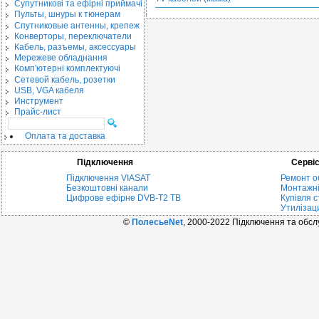
Cупутникові та ефірні приймачі
Пульты, шнуры к тюнерам
Спутниковые антенны, крепеж
Конверторы, переключатели
Кабель, разъемы, аксессуары
Мережеве обладнання
Комп'ютерні комплектуючі
Сетевой кабель, розетки
USB, VGA кабеля
Инструмент
Прайс-лист
Оплата та доставка
Підключення
Серві
Підключення VIASAT
Ремонт о
Безкоштовні канали
Монтажні
Цифрове ефірне DVB-T2 ТВ
Купівля с
Утилізац
©
ПолесьеNet
, 2000-2022 Підключення та обс