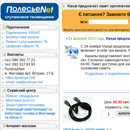
Viasat предлагает пакет эротически
Є питання? Замовте 
Ім'я:
Підключення
Вкажіть ваші контактні данні та наш менеджер
Підключення VIASAT
Безкоштовні канали
•
01 декабря 2016 года
,
Viasat предла
Ремонт супутникового ТБ
Цифрове ефірне ТБ
С 24 ноября Viasat предлага
включает в себя три канала: P
Контакты
Каналы представляют конт
лет. Согласно законодательс
тел:
096 360 77 22
04:00. Пакет доступен для з
тел:
093 312 93 93
основному пакету.
ПолесьеNet
м. Житомир
вул. Вітрука, 17-Б
Подробнее о подключении 
https://polesye.net/
email: sat@polesye.net
Сервісний центр
Ремонт обладнання
Монтажні роботи
Ціна:
60.00
Завантажити прошивки
Наявність:
так
Утилізація комп'ютерної та
побутової техніки в Житомирі
та області
Інтернет-магазин