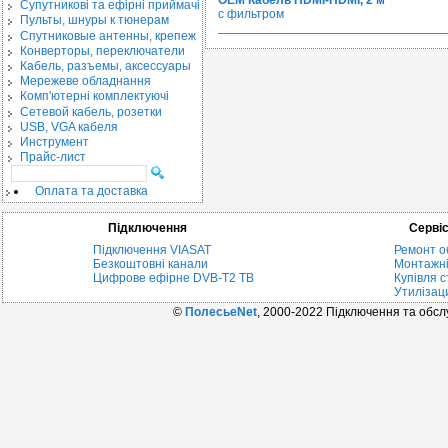
OEM Кабель HDMI-HDMI, 2 м
Cупутникові та ефірні приймачі
с фильтром
Пульты, шнуры к тюнерам
Спутниковые антенны, крепеж
Конверторы, переключатели
Кабель, разъемы, аксессуары
Мережеве обладнання
Комп'ютерні комплектуючі
Сетевой кабель, розетки
USB, VGA кабеля
Инструмент
Прайс-лист
Оплата та доставка
Підключення
Серві
Підключення VIASAT
Ремонт о
Безкоштовні канали
Монтажні
Цифрове ефірне DVB-T2 ТВ
Купівля с
Утилізац
©
ПолесьеNet
, 2000-2022 Підключення та обс