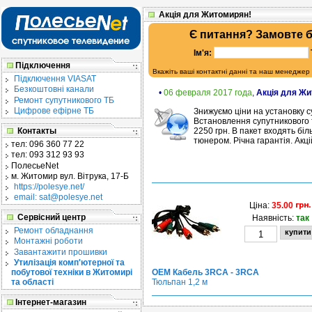
Акція для Житомирян!
Є питання? Замовте 
Ім'я:
Підключення
Вкажіть ваші контактні данні та наш менеджер
Підключення VIASAT
Безкоштовні канали
•
06 февраля 2017 года
,
Акція для Жи
Ремонт супутникового ТБ
Цифрове ефірне ТБ
Знижуємо ціни на установку с
Встановлення супутникового т
Контакты
2250 грн. В пакет входять бі
тюнером. Річна гарантія. Акці
тел:
096 360 77 22
тел:
093 312 93 93
ПолесьеNet
м. Житомир
вул. Вітрука, 17-Б
https://polesye.net/
email: sat@polesye.net
Ціна:
35.00
Сервісний центр
Наявність:
так
Ремонт обладнання
Монтажні роботи
Завантажити прошивки
Утилізація комп'ютерної та
побутової техніки в Житомирі
OEM Кабель 3RCA - 3RCA
та області
Тюльпан 1,2 м
Інтернет-магазин