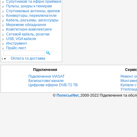
Cупутникові та ефірні приймачі
Пульты, шнуры к тюнерам
Спутниковые антенны, крепеж
Конверторы, переключатели
Кабель, разъемы, аксессуары
Мережеве обладнання
Комп'ютерні комплектуючі
Сетевой кабель, розетки
USB, VGA кабеля
Инструмент
Прайс-лист
Оплата та доставка
Підключення
Серві
Підключення VIASAT
Ремонт о
Безкоштовні канали
Монтажні
Цифрове ефірне DVB-T2 ТВ
Купівля с
Утилізац
©
ПолесьеNet
, 2000-2022 Підключення та обс