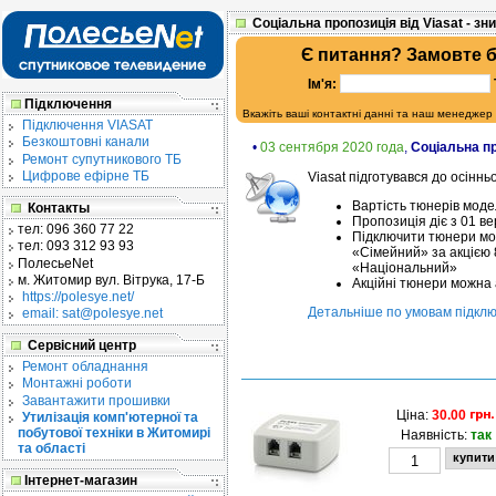
Соціальна пропозиція від Viasat - зн
Є питання? Замовте 
Ім'я:
Підключення
Вкажіть ваші контактні данні та наш менеджер
Підключення VIASAT
Безкоштовні канали
•
03 сентября 2020 года
,
Соціальна пр
Ремонт супутникового ТБ
Цифрове ефірне ТБ
Viasat підготувався до осіннь
Вартість тюнерів моде
Контакты
Пропозиція діє з 01 вер
тел:
096 360 77 22
Підключити тюнери мо
тел:
093 312 93 93
«Сімейний» за акцією 8
ПолесьеNet
«Національний»
м. Житомир
вул. Вітрука, 17-Б
Акційні тюнери можна 
https://polesye.net/
Детальніше по умовам підклю
email: sat@polesye.net
Сервісний центр
Ремонт обладнання
Монтажні роботи
Завантажити прошивки
Ціна:
30.00
Утилізація комп'ютерної та
побутової техніки в Житомирі
Наявність:
так
та області
Інтернет-магазин