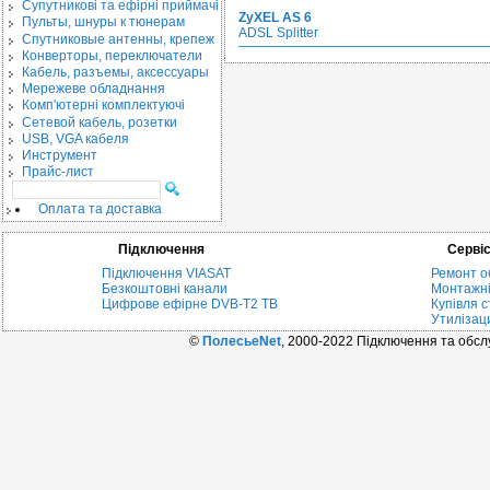
Cупутникові та ефірні приймачі
ZyXEL AS 6
Пульты, шнуры к тюнерам
ADSL Splitter
Спутниковые антенны, крепеж
Конверторы, переключатели
Кабель, разъемы, аксессуары
Мережеве обладнання
Комп'ютерні комплектуючі
Сетевой кабель, розетки
USB, VGA кабеля
Инструмент
Прайс-лист
Оплата та доставка
Підключення
Серві
Підключення VIASAT
Ремонт о
Безкоштовні канали
Монтажні
Цифрове ефірне DVB-T2 ТВ
Купівля с
Утилізац
©
ПолесьеNet
, 2000-2022 Підключення та обс